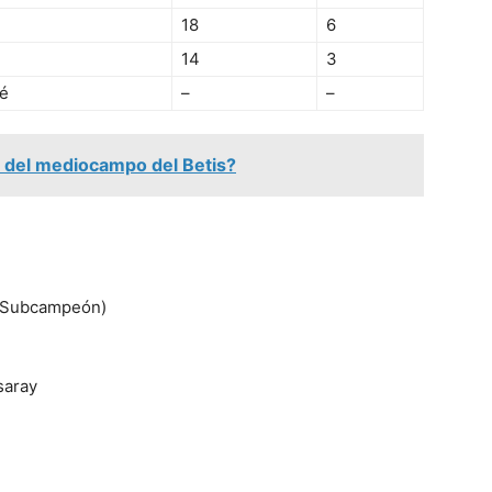
18
6
14
3
ié
–
–
to del mediocampo del Betis?
 (Subcampeón)
saray