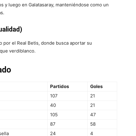
cos y luego en Galatasaray, manteniéndose como un
s.
ualidad)
 por el Real Betis, donde busca aportar su
aque verdiblanco.
ado
Partidos
Goles
107
21
40
21
105
47
87
58
ella
24
4