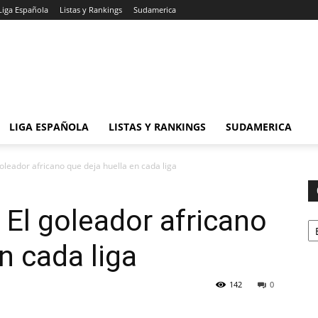
Liga Española
Listas y Rankings
Sudamerica
LIGA ESPAÑOLA
LISTAS Y RANKINGS
SUDAMERICA
leador africano que deja huella en cada liga
El goleador africano
Ca
n cada liga
142
0