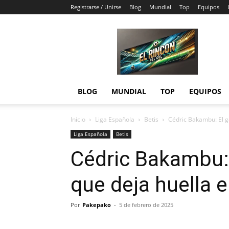
Registrarse / Unirse
Blog
Mundial
Top
Equipos
El
Rincón
del
Gol
BLOG
MUNDIAL
TOP
EQUIPOS
Inicio
Liga Española
Betis
Cédric Bakambu: El go
Liga Española
Betis
Cédric Bakambu: 
que deja huella e
Por
Pakepako
-
5 de febrero de 2025