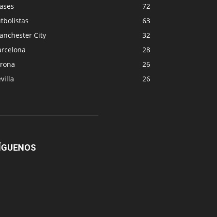
rases
72
tbolistas
63
anchester City
32
arcelona
28
irona
26
villa
26
ÍGUENOS