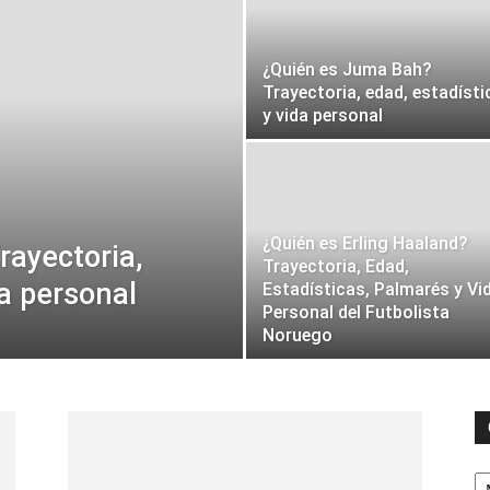
¿Quién es Juma Bah?
Trayectoria, edad, estadísti
y vida personal
¿Quién es Erling Haaland?
rayectoria,
Trayectoria, Edad,
da personal
Estadísticas, Palmarés y Vi
Personal del Futbolista
Noruego
C