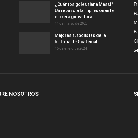
F
¿Cuántos goles tiene Messi?
Un repaso a la impresionante
Fu
carrera goleadora...
M
11 de marzo de 2025
B
Mejores futbolistas de la
G
historia de Guatemala
16 de enero de 2024
Se
BRE NOSOTROS
S