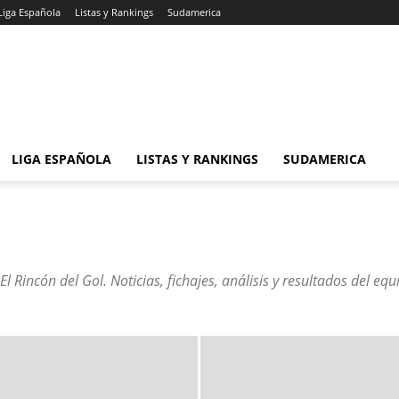
Liga Española
Listas y Rankings
Sudamerica
LIGA ESPAÑOLA
LISTAS Y RANKINGS
SUDAMERICA
El Rincón del Gol
. Noticias, fichajes, análisis y resultados del eq