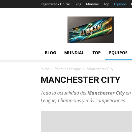
Registrarse / Unirse
Blog
Mundial
Top
Equipos
El
Rincón
del
Gol
BLOG
MUNDIAL
TOP
EQUIPOS
Inicio
Premier League
Manchester City
MANCHESTER CITY
Toda la actualidad del
Manchester City
en
League, Champions y más competiciones.