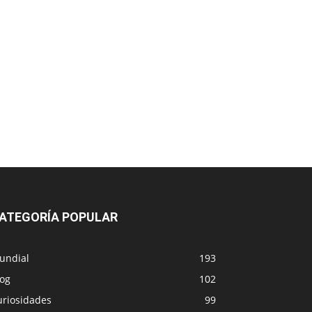
ATEGORÍA POPULAR
undial
193
log
102
uriosidades
99