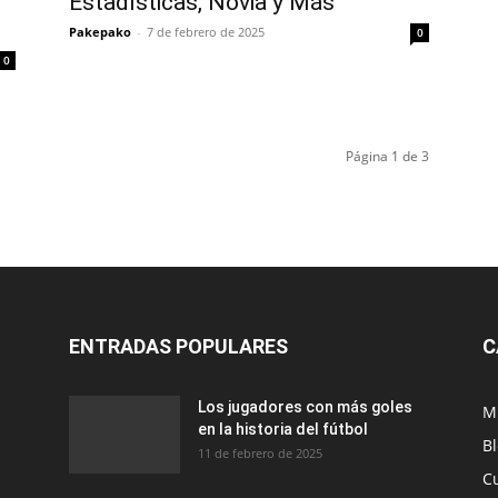
Estadísticas, Novia y Más
Pakepako
-
7 de febrero de 2025
0
0
Página 1 de 3
ENTRADAS POPULARES
C
Los jugadores con más goles
M
en la historia del fútbol
B
11 de febrero de 2025
C