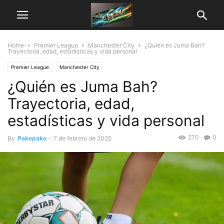
Home
Premier League
Manchester City
¿Quién es Juma Bah?
Trayectoria, edad, estadísticas y vida personal
Premier League
Manchester City
¿Quién es Juma Bah?
Trayectoria, edad,
estadísticas y vida personal
270
0
By
Pakepako
-
7 de febrero de 2025