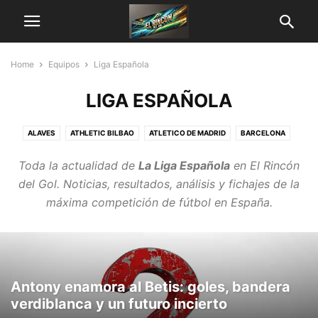
Home
Equipos
Liga Española
LIGA ESPAÑOLA
ALAVES
ATHLETIC BILBAO
ATLETICO DE MADRID
BARCELONA
BETIS
CELTA DE VIGO
ESPANYOL
FUTBOLISTAS
GETAFE
Toda la actualidad de
La Liga Española
en
El Rincón
GIRONA
LEGANES
MALLORCA
OSASUNA
RAYO VALLECANO
del Gol
. Noticias, resultados, análisis y fichajes de la
REAL MADRID
REAL SOCIEDAD
SEVILLA
VALENCIA
VALLADOLID
máxima competición de fútbol en España.
VILLARREAL
Antony enamora al Betis: goles, bandera
verdiblanca y un futuro incierto