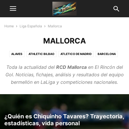
Home
Liga Española
Mallorca
MALLORCA
ALAVES
ATHLETIC BILBAO
ATLETICO DE MADRID
BARCELONA
BETIS
CELTA DE VIGO
ESPANYOL
FUTBOLISTAS
GETAFE
Toda la actualidad del
RCD Mallorca
en
El Rincón del
GIRONA
LEGANES
MALLORCA
OSASUNA
RAYO VALLECANO
Gol
. Noticias, fichajes, análisis y resultados del equipo
REAL MADRID
REAL SOCIEDAD
SEVILLA
VALENCIA
VALLADOLID
bermellón en LaLiga y competiciones nacionales.
VILLARREAL
¿Quién es Chiquinho Tavares? Trayectoria,
estadísticas, vida personal