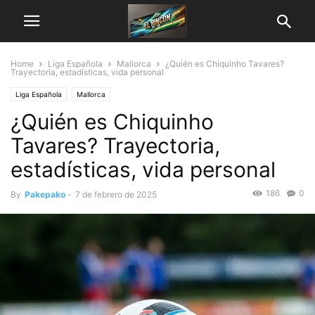
Home
Liga Española
Mallorca
¿Quién es Chiquinho Tavares?
Trayectoria, estadísticas, vida personal
Liga Española
Mallorca
¿Quién es Chiquinho
Tavares? Trayectoria,
estadísticas, vida personal
186
0
By
Pakepako
-
7 de febrero de 2025