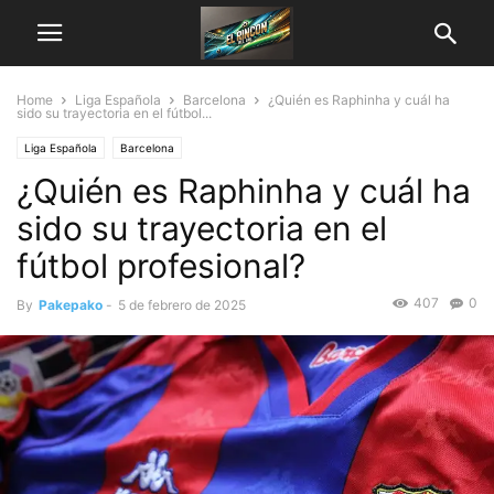
Home
Liga Española
Barcelona
¿Quién es Raphinha y cuál ha
sido su trayectoria en el fútbol...
Liga Española
Barcelona
¿Quién es Raphinha y cuál ha
sido su trayectoria en el
fútbol profesional?
407
0
By
Pakepako
-
5 de febrero de 2025