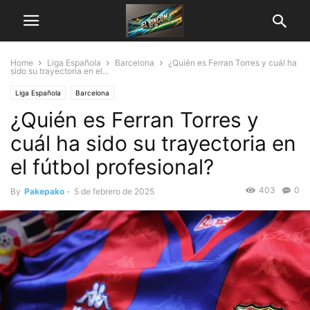
Home
Liga Española
Barcelona
¿Quién es Ferran Torres y cuál ha
sido su trayectoria en el...
Liga Española
Barcelona
¿Quién es Ferran Torres y
cuál ha sido su trayectoria en
el fútbol profesional?
403
0
By
Pakepako
-
5 de febrero de 2025