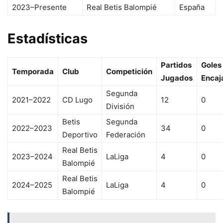
2023–Presente
Real Betis Balompié
España
Estadísticas
Partidos
Goles
Temporada
Club
Competición
Jugados
Encaj
Segunda
2021–2022
CD Lugo
12
0
División
Betis
Segunda
2022–2023
34
0
Deportivo
Federación
Real Betis
2023–2024
LaLiga
4
0
Balompié
Real Betis
2024–2025
LaLiga
4
0
Balompié