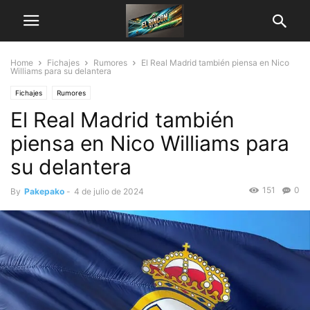
Home
Fichajes
Rumores
El Real Madrid también piensa en Nico
Williams para su delantera
Fichajes
Rumores
El Real Madrid también
piensa en Nico Williams para
su delantera
151
0
By
Pakepako
-
4 de julio de 2024