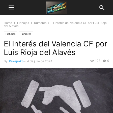
Home
Fichajes
Rumores
El Interés del Valencia CF por Luis Rioja
del Alavés
Fichajes
Rumores
El Interés del Valencia CF por
Luis Rioja del Alavés
107
0
By
Pakepako
-
4 de julio de 2024