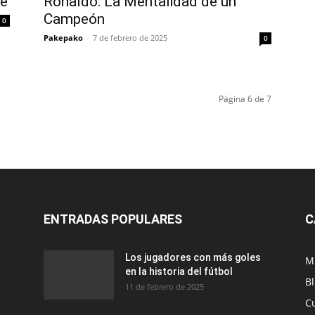
de
Ronaldo: La Mentalidad de un
Campeón
0
Pakepako
-
7 de febrero de 2025
0
Página 6 de 7
ENTRADAS POPULARES
C
Los jugadores con más goles
M
en la historia del fútbol
B
11 de febrero de 2025
C