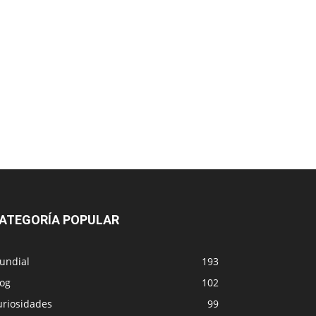
ATEGORÍA POPULAR
undial
193
log
102
uriosidades
99