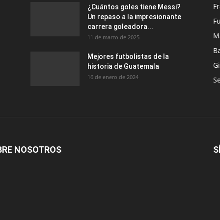
F
¿Cuántos goles tiene Messi?
Un repaso a la impresionante
Fu
carrera goleadora...
M
11 de marzo de 2025
B
Mejores futbolistas de la
G
historia de Guatemala
16 de enero de 2024
Se
BRE NOSOTROS
S