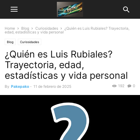
Home
Blog
Curiosidades
¿Quién es Luis Rubiales? Trayectoria,
edad, estadísticas y vida personal
Blog
Curiosidades
¿Quién es Luis Rubiales?
Trayectoria, edad,
estadísticas y vida personal
192
0
By
Pakepako
-
11 de febrero de 2025