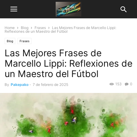
Home
Blog
Frases
Las Mejores Frases de Marcello Lippi:
Reflexiones de un Maestro del Fútbol
Blog
Frases
Las Mejores Frases de
Marcello Lippi: Reflexiones de
un Maestro del Fútbol
153
0
By
Pakepako
-
7 de febrero de 2025