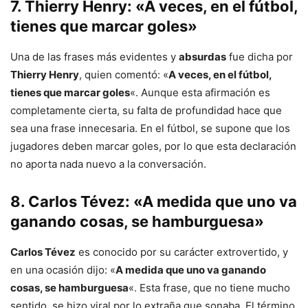
7.
Thierry Henry
: «A veces, en el fútbol,
tienes que marcar goles»
Una de las frases más evidentes y
absurdas
fue dicha por
Thierry Henry
, quien comentó: «
A veces, en el fútbol,
tienes que marcar goles
«. Aunque esta afirmación es
completamente cierta, su falta de profundidad hace que
sea una frase innecesaria. En el fútbol, se supone que los
jugadores deben marcar goles, por lo que esta declaración
no aporta nada nuevo a la conversación.
8.
Carlos Tévez
: «A medida que uno va
ganando cosas, se hamburguesa»
Carlos Tévez
es conocido por su carácter extrovertido, y
en una ocasión dijo: «
A medida que uno va ganando
cosas, se hamburguesa
«. Esta frase, que no tiene mucho
sentido, se hizo viral por lo extraña que sonaba. El término