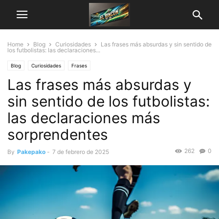
Home
Blog
Curiosidades
Las frases más absurdas y sin sentido de
los futbolistas: las declaraciones...
Blog
Curiosidades
Frases
Las frases más absurdas y
sin sentido de los futbolistas:
las declaraciones más
sorprendentes
262
0
By
Pakepako
-
7 de febrero de 2025