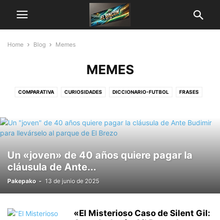
Home
Blog
Memes
MEMES
COMPARATIVA
CURIOSIDADES
DICCIONARIO-FUTBOL
FRASES
LISTAS Y RANKINGS
MEMES
Un «joven» de 40 años quiere pagar la
cláusula de Ante...
Pakepako
-
13 de junio de 2025
«El Misterioso Caso de Silent Gil: