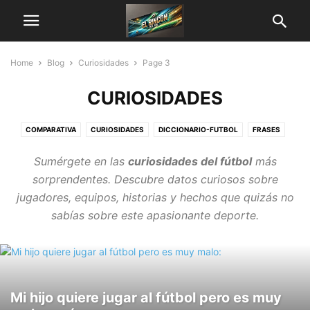
Home
Blog
Curiosidades
Page 3
CURIOSIDADES
COMPARATIVA
CURIOSIDADES
DICCIONARIO-FUTBOL
FRASES
LISTAS Y RANKINGS
MEMES
Sumérgete en las
curiosidades del fútbol
más
sorprendentes. Descubre datos curiosos sobre
jugadores, equipos, historias y hechos que quizás no
sabías sobre este apasionante deporte.
Mi hijo quiere jugar al fútbol pero es muy