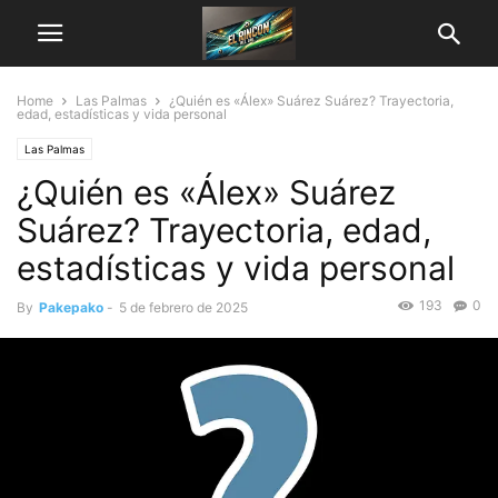
Home
Las Palmas
¿Quién es «Álex» Suárez Suárez? Trayectoria,
edad, estadísticas y vida personal
Las Palmas
¿Quién es «Álex» Suárez
Suárez? Trayectoria, edad,
estadísticas y vida personal
193
0
By
Pakepako
-
5 de febrero de 2025