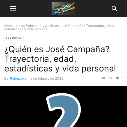
Home
Las Palmas
¿Quién es José Campaña? Trayectoria, edad,
estadísticas y vida personal
Las Palmas
¿Quién es José Campaña?
Trayectoria, edad,
estadísticas y vida personal
154
0
By
Pakepako
-
5 de febrero de 2025