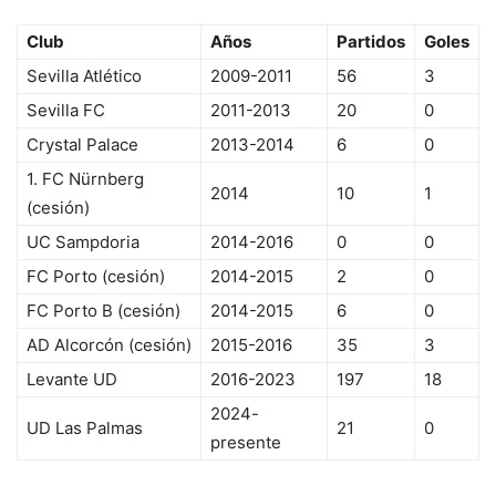
Club
Años
Partidos
Goles
Sevilla Atlético
2009-2011
56
3
Sevilla FC
2011-2013
20
0
Crystal Palace
2013-2014
6
0
1. FC Nürnberg
2014
10
1
(cesión)
UC Sampdoria
2014-2016
0
0
FC Porto (cesión)
2014-2015
2
0
FC Porto B (cesión)
2014-2015
6
0
AD Alcorcón (cesión)
2015-2016
35
3
Levante UD
2016-2023
197
18
2024-
UD Las Palmas
21
0
presente