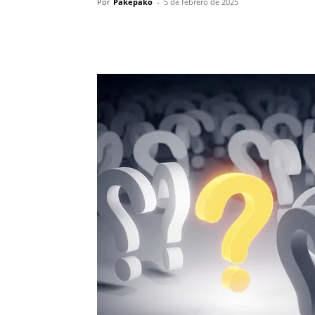
Por
Pakepako
-
5 de febrero de 2025