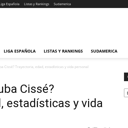
Liga Española
Listas y Rankings
Sudamerica
LIGA ESPAÑOLA
LISTAS Y RANKINGS
SUDAMERICA
a Cissé? Trayectoria, edad, estadísticas y vida personal
uba Cissé?
Ca
, estadísticas y vida