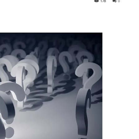
178
0