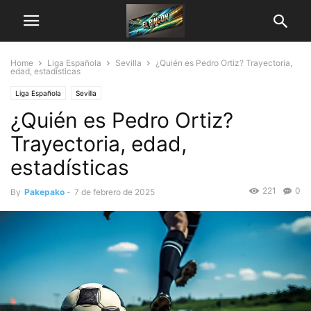
Home
Liga Española
Sevilla
¿Quién es Pedro Ortiz? Trayectoria,
edad, estadísticas
Liga Española
Sevilla
¿Quién es Pedro Ortiz?
Trayectoria, edad,
estadísticas
221
0
By
Pakepako
-
7 de febrero de 2025