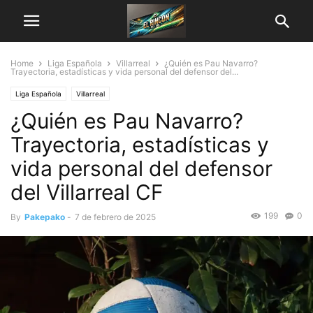
Home
Liga Española
Villarreal
¿Quién es Pau Navarro?
Trayectoria, estadísticas y vida personal del defensor del...
Liga Española
Villarreal
¿Quién es Pau Navarro?
Trayectoria, estadísticas y
vida personal del defensor
del Villarreal CF
199
0
By
Pakepako
-
7 de febrero de 2025