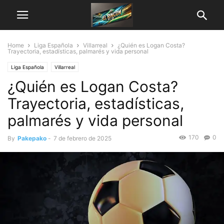
Home
Liga Española
Villarreal
¿Quién es Logan Costa?
Trayectoria, estadísticas, palmarés y vida personal
Liga Española
Villarreal
¿Quién es Logan Costa?
Trayectoria, estadísticas,
palmarés y vida personal
170
0
By
Pakepako
-
7 de febrero de 2025