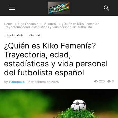
Home
Liga Española
Villarreal
¿Quién es Kiko Femenía?
Trayectoria, edad, estadísticas y vida personal del futbolista...
Liga Española
Villarreal
¿Quién es Kiko Femenía?
Trayectoria, edad,
estadísticas y vida personal
del futbolista español
220
0
By
Pakepako
-
7 de febrero de 2025