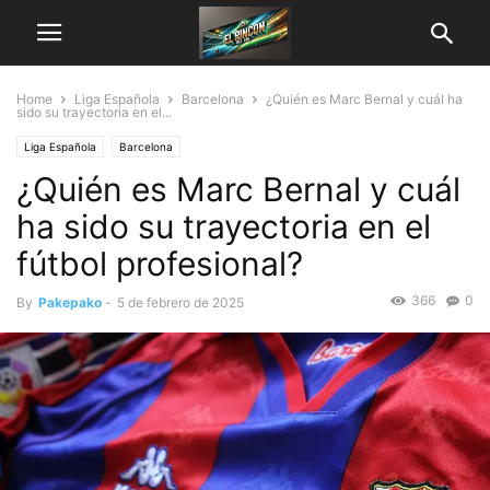
Home
Liga Española
Barcelona
¿Quién es Marc Bernal y cuál ha
sido su trayectoria en el...
Liga Española
Barcelona
¿Quién es Marc Bernal y cuál
ha sido su trayectoria en el
fútbol profesional?
366
0
By
Pakepako
-
5 de febrero de 2025