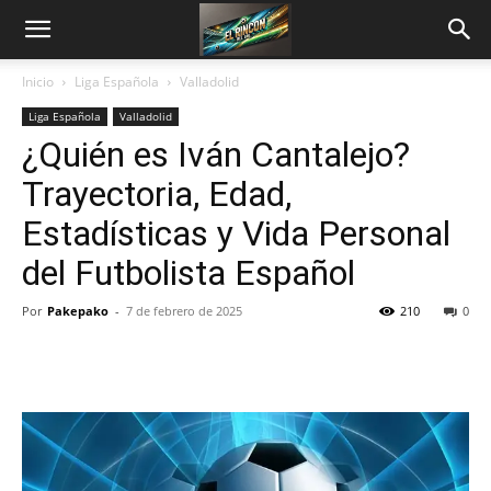
Inicio
Liga Española
Valladolid
Liga Española
Valladolid
¿Quién es Iván Cantalejo?
Trayectoria, Edad,
Estadísticas y Vida Personal
del Futbolista Español
Por
Pakepako
-
7 de febrero de 2025
210
0