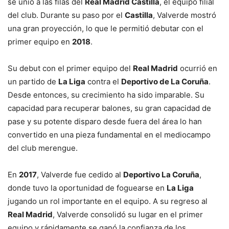
se unió a las filas del
Real Madrid Castilla
, el equipo filial
del club. Durante su paso por el
Castilla
, Valverde mostró
una gran proyección, lo que le permitió debutar con el
primer equipo en
2018
.
Su debut con el primer equipo del
Real Madrid
ocurrió en
un partido de
La Liga
contra el
Deportivo de La Coruña
.
Desde entonces, su crecimiento ha sido imparable. Su
capacidad para recuperar balones, su gran capacidad de
pase y su potente disparo desde fuera del área lo han
convertido en una pieza fundamental en el mediocampo
del club merengue.
En
2017
, Valverde fue cedido al
Deportivo La Coruña
,
donde tuvo la oportunidad de foguearse en
La Liga
jugando un rol importante en el equipo. A su regreso al
Real Madrid
, Valverde consolidó su lugar en el primer
equipo y rápidamente se ganó la confianza de los