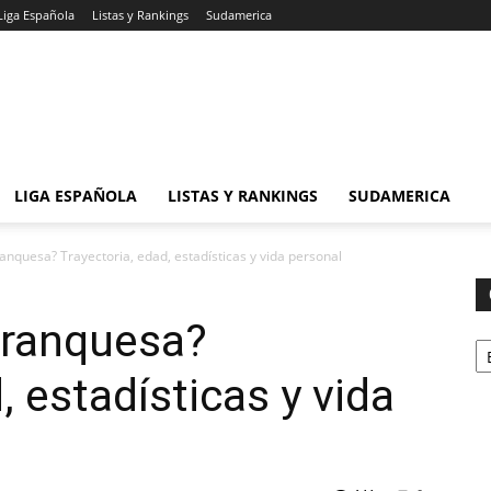
Liga Española
Listas y Rankings
Sudamerica
LIGA ESPAÑOLA
LISTAS Y RANKINGS
SUDAMERICA
ranquesa? Trayectoria, edad, estadísticas y vida personal
Franquesa?
Ca
, estadísticas y vida