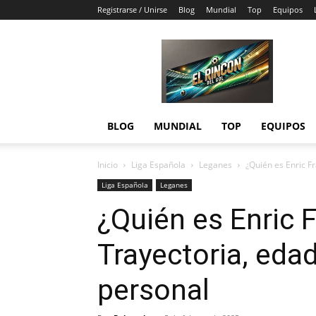
Registrarse / Unirse
Blog
Mundial
Top
Equipos
El
Rincón
del
Gol
BLOG
MUNDIAL
TOP
EQUIPOS
Inicio
Liga Española
Leganes
¿Quién es Enric F
Liga Española
Leganes
¿Quién es Enric 
Trayectoria, edad
personal