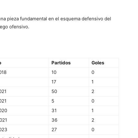
una pieza fundamental en el esquema defensivo del
uego ofensivo.
o
Partidos
Goles
018
10
0
17
1
021
50
2
021
5
0
020
31
1
021
36
2
023
27
0