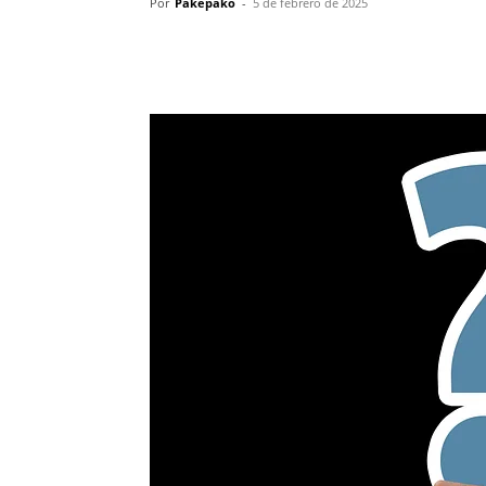
Por
Pakepako
-
5 de febrero de 2025