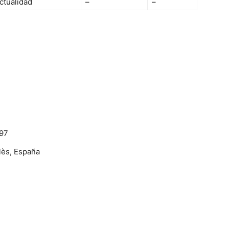
ctualidad
–
–
997
lès, España