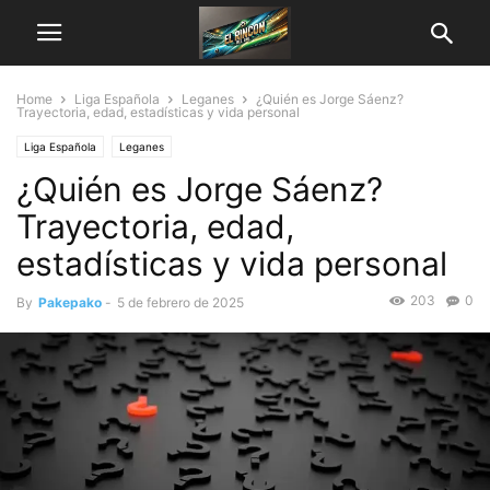
Home
Liga Española
Leganes
¿Quién es Jorge Sáenz?
Trayectoria, edad, estadísticas y vida personal
Liga Española
Leganes
¿Quién es Jorge Sáenz?
Trayectoria, edad,
estadísticas y vida personal
203
0
By
Pakepako
-
5 de febrero de 2025