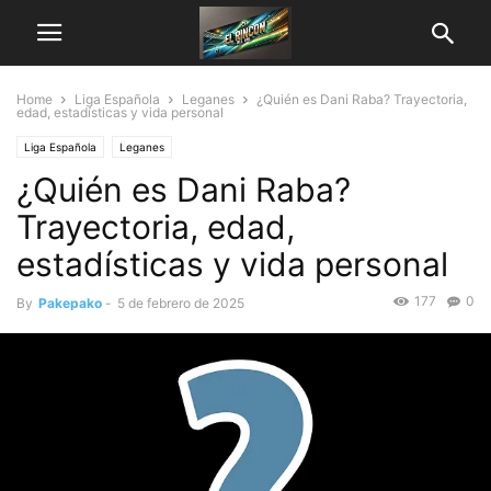
Home
Liga Española
Leganes
¿Quién es Dani Raba? Trayectoria,
edad, estadísticas y vida personal
Liga Española
Leganes
¿Quién es Dani Raba?
Trayectoria, edad,
estadísticas y vida personal
177
0
By
Pakepako
-
5 de febrero de 2025