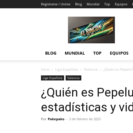
Registrarse / Unirse
Blog
Mundial
Top
Equipos
El
Rincón
del
Gol
BLOG
MUNDIAL
TOP
EQUIPOS
Inicio
Liga Española
Valencia
¿Quién es Pepelu? 
Liga Española
Valencia
¿Quién es Pepelu
estadísticas y vi
Por
Pakepako
-
5 de febrero de 2025