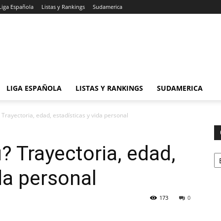
Liga Española
Listas y Rankings
Sudamerica
LIGA ESPAÑOLA
LISTAS Y RANKINGS
SUDAMERICA
Trayectoria, edad, estadísticas y vida personal
? Trayectoria, edad,
Ca
da personal
173
0