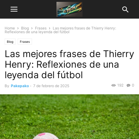
Home
Blog
Frases
Las mejores frases de Thierry Henry:
Reflexiones de una leyenda del fútbol
Blog
Frases
Las mejores frases de Thierry
Henry: Reflexiones de una
leyenda del fútbol
192
0
By
Pakepako
-
7 de febrero de 2025