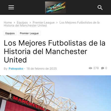
Home
Equipos
Premier League
Los Mejores Futbolistas de la
Historia del Manchester United
Equipos
Premier League
Los Mejores Futbolistas de la
Historia del Manchester
United
278
0
By
Pakepako
-
18 de febrero de 2025