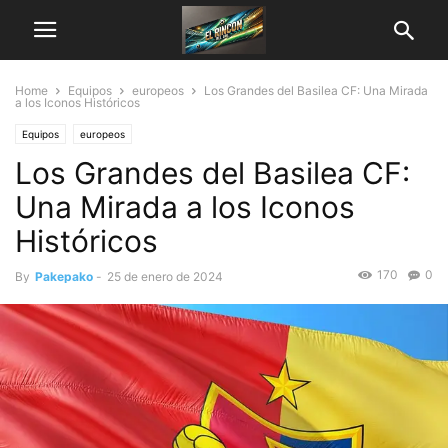
Home
Equipos
europeos
Los Grandes del Basilea CF: Una Mirada
a los Iconos Históricos
Equipos
europeos
Los Grandes del Basilea CF:
Una Mirada a los Iconos
Históricos
170
0
By
Pakepako
-
25 de enero de 2024