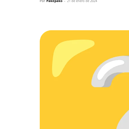
Por
Pakepako
-
21 de enero de 2024