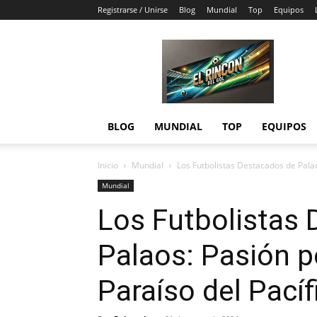
Registrarse / Unirse
Blog
Mundial
Top
Equipos
El
Rincón
del
Gol
BLOG
MUNDIAL
TOP
EQUIPOS
Inicio
Mundial
Los Futbolistas Destacados de Palao
Mundial
Los Futbolistas
Palaos: Pasión p
Paraíso del Pacíf