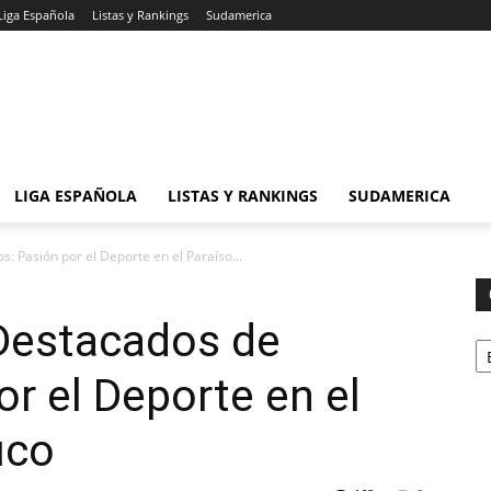
Liga Española
Listas y Rankings
Sudamerica
LIGA ESPAÑOLA
LISTAS Y RANKINGS
SUDAMERICA
s: Pasión por el Deporte en el Paraíso...
 Destacados de
Ca
or el Deporte en el
ico