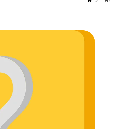
168
0