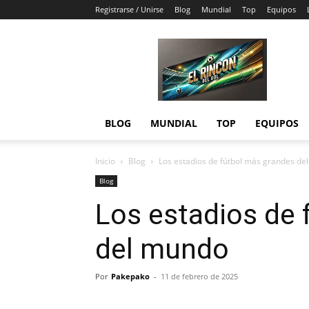
Registrarse / Unirse
Blog
Mundial
Top
Equipos
El
Rincón
del
Gol
BLOG
MUNDIAL
TOP
EQUIPOS
Inicio
Blog
Los estadios de fútbol más grandes de
Blog
Los estadios de 
del mundo
Por
Pakepako
-
11 de febrero de 2025