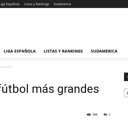
Liga Española
Listas y Rankings
Sudamerica
LIGA ESPAÑOLA
LISTAS Y RANKINGS
SUDAMERICA
l mundo
fútbol más grandes
Ca
394
0