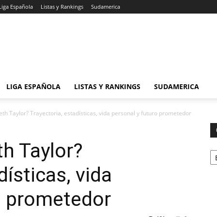
Liga Española
Listas y Rankings
Sudamerica
LIGA ESPAÑOLA
LISTAS Y RANKINGS
SUDAMERICA
th Taylor? Trayectoria, estadísticas, vida personal y futuro prometedor
h Taylor?
Ca
dísticas, vida
o prometedor