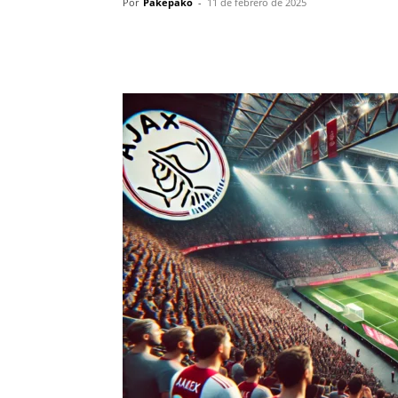
Por
Pakepako
-
11 de febrero de 2025