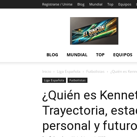
Registrarse / Unirse
Blog
Mundial
Top
Equipos
El
Rincón
del
Gol
BLOG
MUNDIAL
TOP
EQUIPOS
Inicio
Liga Española
Futbolistas
¿Quién es Kenne
Liga Española
Futbolistas
¿Quién es Kennet
Trayectoria, esta
personal y futur