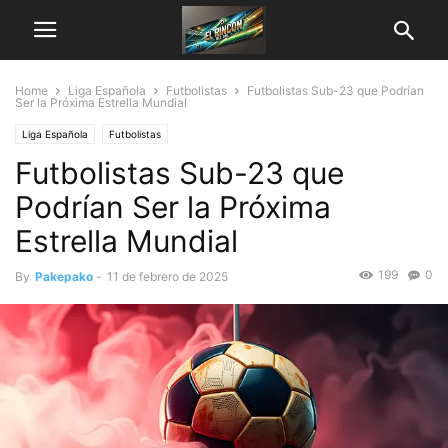
Home
Liga Española
Futbolistas
Futbolistas Sub-23 que Podrían
Ser la Próxima Estrella Mundial
Liga Española
Futbolistas
Futbolistas Sub-23 que
Podrían Ser la Próxima
Estrella Mundial
199
0
By
Pakepako
-
11 de febrero de 2025