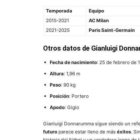
Temporada
Equipo
2015-2021
AC Milan
2021-2025
Paris Saint-Germain
Otros datos de Gianluigi Don
Fecha de nacimiento
: 25 de febrero de 
Altura
: 1,96 m
Peso
: 90 kg
Posición
: Portero
Apodo
: Gigio
Gianluigi Donnarumma sigue siendo un refer
futuro
parece estar lleno de más
éxitos
. S
historia del fútbol y un verdadero ícono de l