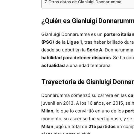
Otros datos de Gianluigi Donnarumma
¿Quién es Gianluigi Donnarum
Gianluigi Donnarumma es un
portero italia
(PSG)
de la
Ligue 1
, tras haber brillado dur
desde su debut en la
Serie A
, Donnarumma 
habilidad para detener disparos
. Se ha co
actualidad
a una edad temprana.
Trayectoria de Gianluigi Donn
Donnarumma comenzó su carrera en las
ca
juvenil en 2013. A los 16 años, en 2015, s
Milan
, lo que lo convirtió en uno de los
por
momento, su ascenso fue vertiginoso, y se c
Milan
jugó un total de
215 partidos
en compe