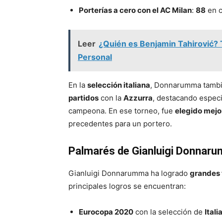
Porterías a cero con el AC Milan
:
88
en c
Leer
¿Quién es Benjamin Tahirović? T
Personal
En la
selección italiana
, Donnarumma tambié
partidos
con la
Azzurra
, destacando espec
campeona. En ese torneo, fue
elegido mejo
precedentes para un portero.
Palmarés de Gianluigi Donnar
Gianluigi Donnarumma ha logrado
grandes t
principales logros se encuentran:
Eurocopa 2020
con la selección de
Itali