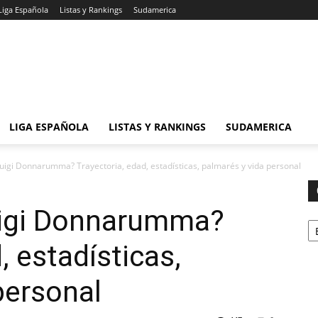
Liga Española
Listas y Rankings
Sudamerica
LIGA ESPAÑOLA
LISTAS Y RANKINGS
SUDAMERICA
uigi Donnarumma? Trayectoria, edad, estadísticas, palmarés y vida personal
uigi Donnarumma?
Ca
, estadísticas,
personal