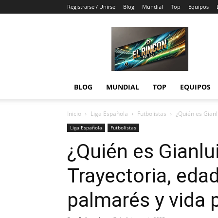
Registrarse / Unirse
Blog
Mundial
Top
Equipos
El
Rincón
del
Gol
BLOG
MUNDIAL
TOP
EQUIPOS
Inicio
Liga Española
Futbolistas
¿Quién es Gianl
Liga Española
Futbolistas
¿Quién es Gianl
Trayectoria, edad
palmarés y vida 