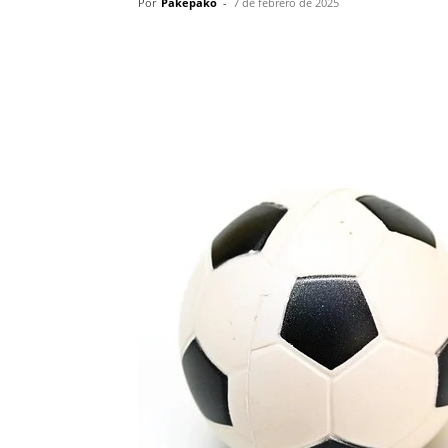
Por
Pakepako
-
7 de febrero de 2025