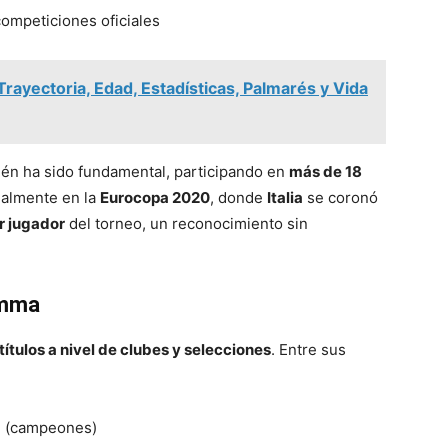
ompeticiones oficiales
rayectoria, Edad, Estadísticas, Palmarés y Vida
n ha sido fundamental, participando en
más de 18
ialmente en la
Eurocopa 2020
, donde
Italia
se coronó
r jugador
del torneo, un reconocimiento sin
umma
ítulos a nivel de clubes y selecciones
. Entre sus
a
(campeones)