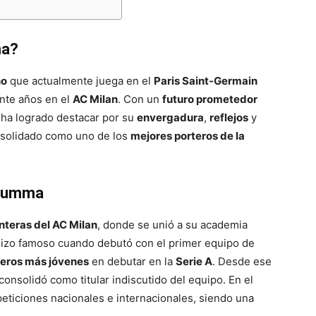
ma?
no
que actualmente juega en el
Paris Saint-Germain
ante años en el
AC Milan
. Con un
futuro prometedor
ha logrado destacar por su
envergadura
,
reflejos
y
nsolidado como uno de los
mejores porteros de la
arumma
nteras del AC Milan
, donde se unió a su academia
e hizo famoso cuando debutó con el primer equipo de
teros más jóvenes
en debutar en la
Serie A
. Desde ese
onsolidó como titular indiscutido del equipo. En el
ticiones nacionales e internacionales, siendo una