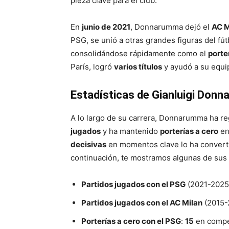
pieza clave para el club.
En
junio de 2021
, Donnarumma dejó el
AC M
PSG, se unió a otras grandes figuras del f
consolidándose rápidamente como el
porter
París, logró
varios títulos
y ayudó a su equi
Estadísticas de Gianluigi Don
A lo largo de su carrera, Donnarumma ha r
jugados
y ha mantenido
porterías a cero
en
decisivas
en momentos clave lo ha converti
continuación, te mostramos algunas de sus
Partidos jugados con el PSG
(2021-2025
Partidos jugados con el AC Milan
(2015-
Porterías a cero con el PSG
:
15
en compet