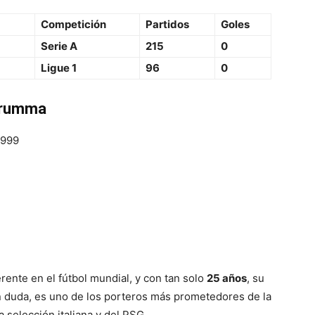
Competición
Partidos
Goles
Serie A
215
0
Ligue 1
96
0
narumma
1999
ente en el fútbol mundial, y con tan solo
25 años
, su
in duda, es uno de los porteros más prometedores de la
a selección italiana y del PSG.