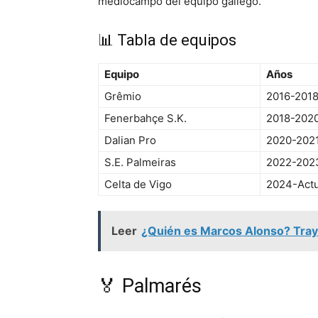
mediocampo del equipo gallego.
📊 Tabla de equipos
Equipo
Años
Grêmio
2016-201
Fenerbahçe S.K.
2018-202
Dalian Pro
2020-202
S.E. Palmeiras
2022-202
Celta de Vigo
2024-Actu
Leer
¿Quién es Marcos Alonso? Trayec
🏅 Palmarés