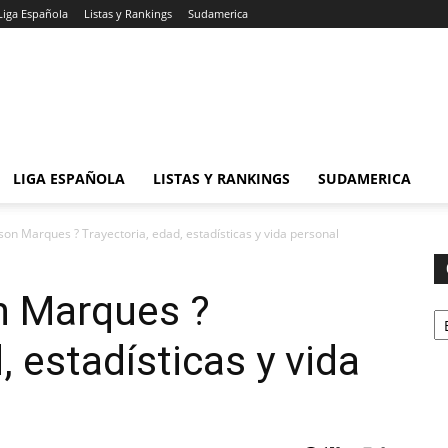
Liga Española
Listas y Rankings
Sudamerica
LIGA ESPAÑOLA
LISTAS Y RANKINGS
SUDAMERICA
lson Marques ? Trayectoria, edad, estadísticas y vida personal
n Marques ?
Ca
, estadísticas y vida