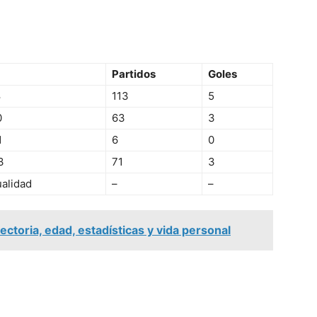
Partidos
Goles
8
113
5
0
63
3
1
6
0
3
71
3
alidad
–
–
toria, edad, estadísticas y vida personal