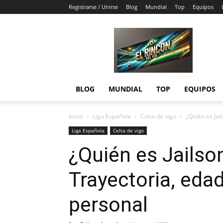
Registrarse / Unirse
Blog
Mundial
Top
Equipos
El
Rincón
del
Gol
BLOG
MUNDIAL
TOP
EQUIPOS
Inicio
Liga Española
Celta de vigo
¿Quién es Jai
Liga Española
Celta de vigo
¿Quién es Jailso
Trayectoria, edad
personal