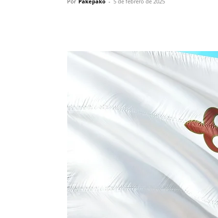
Por
Pakepako
-
5 de febrero de 2025