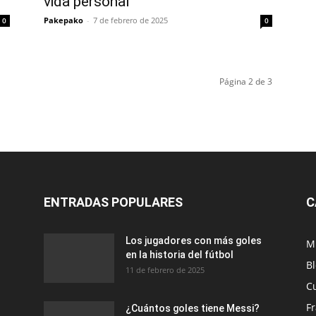
vida personal
Pakepako
-
7 de febrero de 2025
0
0
Página 2 de 3
ENTRADAS POPULARES
C
Los jugadores con más goles
M
en la historia del fútbol
B
11 de febrero de 2025
C
F
¿Cuántos goles tiene Messi?