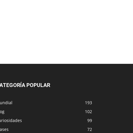
ATEGORÍA POPULAR
undial
193
log
102
uriosidades
99
rases
72