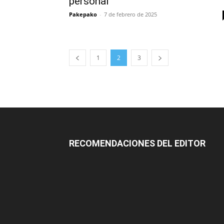
personal
Pakepako
-
7 de febrero de 2025
1
2
3
RECOMENDACIONES DEL EDITOR