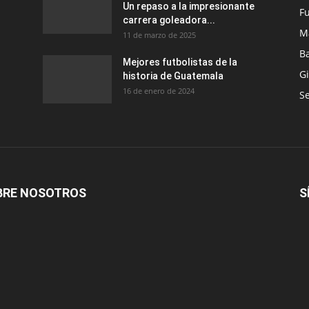
Un repaso a la impresionante
Fu
carrera goleadora...
M
11 de marzo de 2025
B
Mejores futbolistas de la
G
historia de Guatemala
16 de enero de 2024
Se
BRE NOSOTROS
S