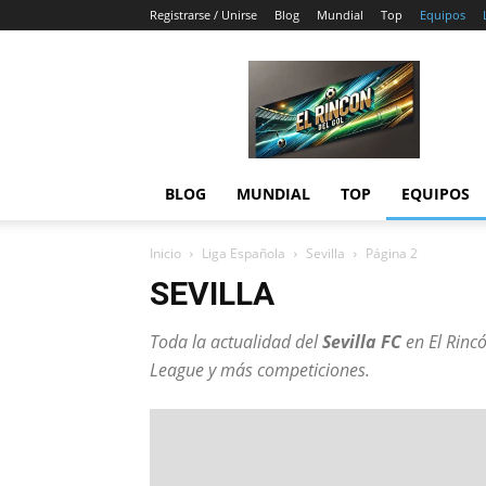
Registrarse / Unirse
Blog
Mundial
Top
Equipos
El
Rincón
del
Gol
BLOG
MUNDIAL
TOP
EQUIPOS
Inicio
Liga Española
Sevilla
Página 2
SEVILLA
Toda la actualidad del
Sevilla FC
en
El Rinc
League y más competiciones.