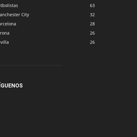
tbolistas
63
anchester City
32
arcelona
28
irona
26
villa
26
ÍGUENOS