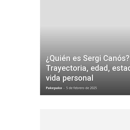
¿Quién es Sergi Canós?
Trayectoria, edad, estad
vida personal
Pakepako
-
5 de febrero de 2025