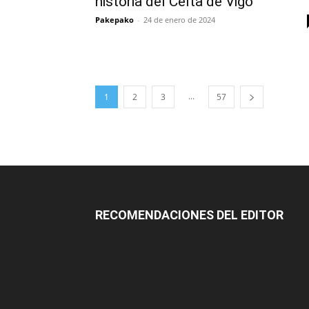
historia del Celta de Vigo
Pakepako
-
24 de enero de 2024
...
1
2
3
57
RECOMENDACIONES DEL EDITOR