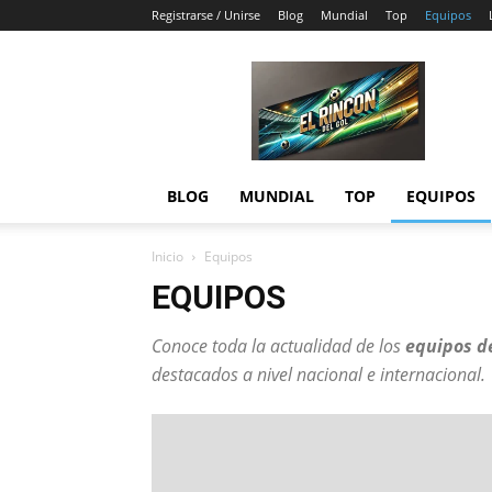
Registrarse / Unirse
Blog
Mundial
Top
Equipos
El
Rincón
del
Gol
BLOG
MUNDIAL
TOP
EQUIPOS
Inicio
Equipos
EQUIPOS
Conoce toda la actualidad de los
equipos d
destacados a nivel nacional e internacional.