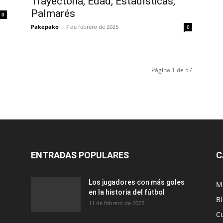
Trayectoria, Edad, Estadísticas,
Palmarés
0
Pakepako
-
7 de febrero de 2025
0
Página 1 de 57
ENTRADAS POPULARES
C
Los jugadores con más goles
M
en la historia del fútbol
B
11 de febrero de 2025
C