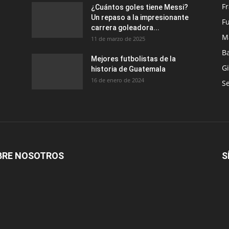
F
¿Cuántos goles tiene Messi?
Un repaso a la impresionante
Fu
carrera goleadora...
M
11 de marzo de 2025
B
Mejores futbolistas de la
G
historia de Guatemala
16 de enero de 2024
Se
BRE NOSOTROS
S