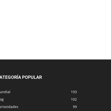
ATEGORÍA POPULAR
undial
193
log
102
uriosidades
99