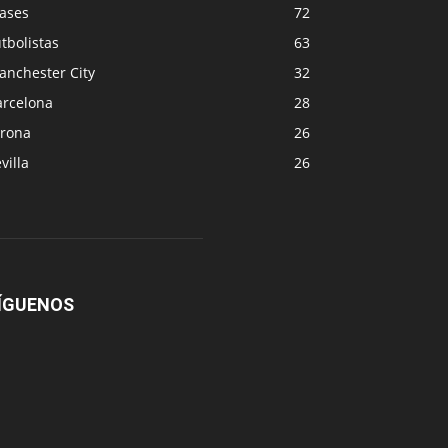
rases
72
tbolistas
63
anchester City
32
arcelona
28
irona
26
villa
26
ÍGUENOS