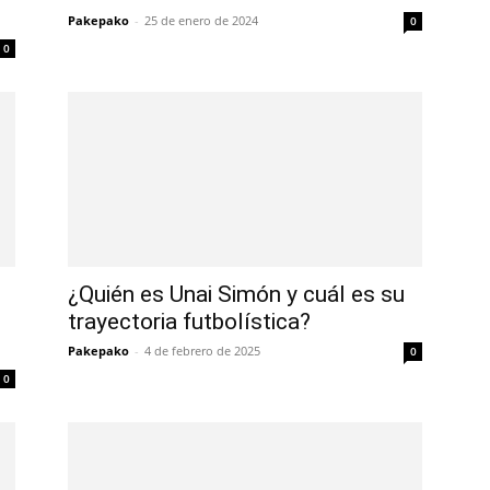
Pakepako
-
25 de enero de 2024
0
0
¿Quién es Unai Simón y cuál es su
trayectoria futbolística?
Pakepako
-
4 de febrero de 2025
0
0