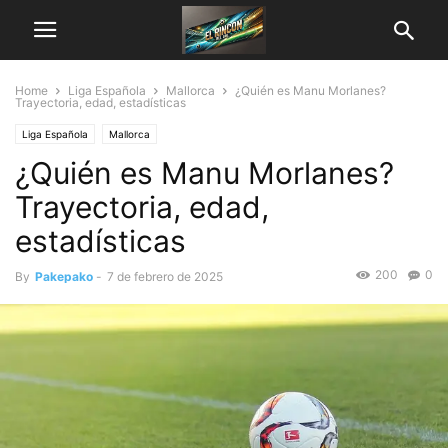
Home
Liga Española
Mallorca
¿Quién es Manu Morlanes?
Trayectoria, edad, estadísticas
Liga Española
Mallorca
¿Quién es Manu Morlanes?
Trayectoria, edad,
estadísticas
200
0
By
Pakepako
-
7 de febrero de 2025