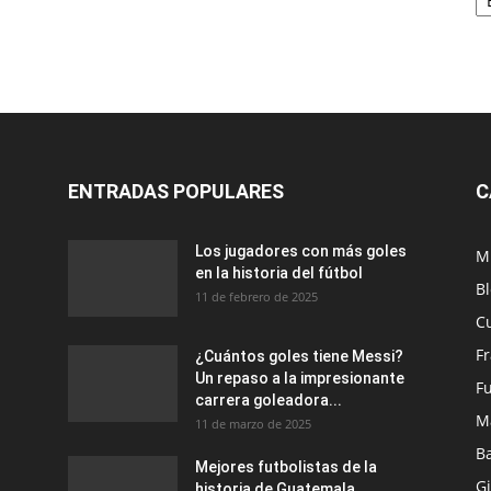
ENTRADAS POPULARES
C
Los jugadores con más goles
M
en la historia del fútbol
B
11 de febrero de 2025
C
F
¿Cuántos goles tiene Messi?
Un repaso a la impresionante
Fu
carrera goleadora...
M
11 de marzo de 2025
B
Mejores futbolistas de la
G
historia de Guatemala