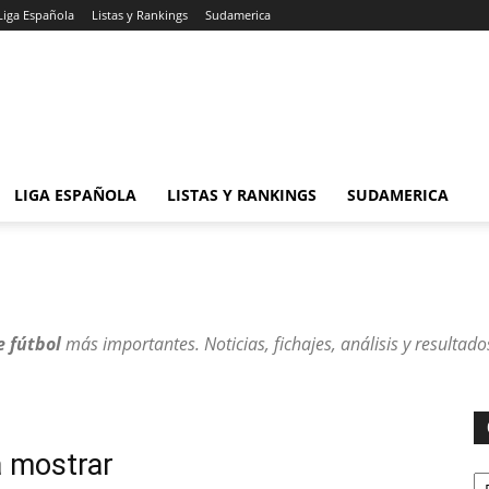
Liga Española
Listas y Rankings
Sudamerica
LIGA ESPAÑOLA
LISTAS Y RANKINGS
SUDAMERICA
e fútbol
más importantes. Noticias, fichajes, análisis y resultad
a mostrar
C