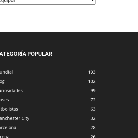
ATEGORÍA POPULAR
undial
193
log
102
uriosidades
99
rases
72
tbolistas
63
anchester City
32
arcelona
28
irona
26