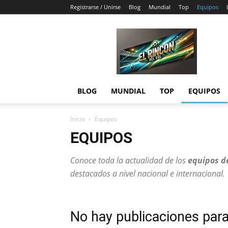
Registrarse / Unirse
Blog
Mundial
Top
Equipos
El
Rincón
del
Gol
BLOG
MUNDIAL
TOP
EQUIPOS
Inicio
Equipos
EQUIPOS
Conoce toda la actualidad de los
equipos d
destacados a nivel nacional e internacional.
No hay publicaciones par