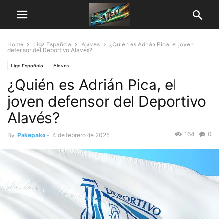
Home
Liga Española
Alaves
¿Quién es Adrián Pica, el joven
defensor del Deportivo Alavés?
Liga Española
Alaves
¿Quién es Adrián Pica, el
joven defensor del Deportivo
Alavés?
164
0
By
Pakepako
-
4 de febrero de 2025