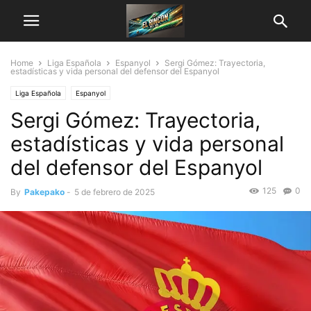
Home
Liga Española
Espanyol
Sergi Gómez: Trayectoria,
estadísticas y vida personal del defensor del Espanyol
Liga Española
Espanyol
Sergi Gómez: Trayectoria,
estadísticas y vida personal
del defensor del Espanyol
125
0
By
Pakepako
-
5 de febrero de 2025