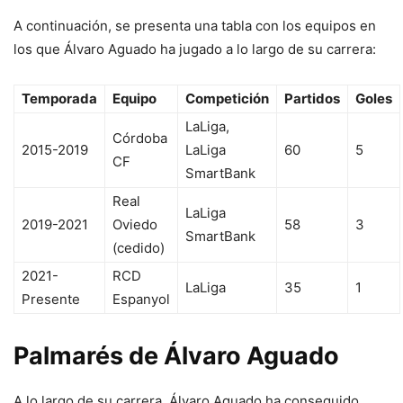
A continuación, se presenta una tabla con los equipos en
los que Álvaro Aguado ha jugado a lo largo de su carrera:
Temporada
Equipo
Competición
Partidos
Goles
LaLiga,
Córdoba
2015-2019
LaLiga
60
5
CF
SmartBank
Real
LaLiga
2019-2021
Oviedo
58
3
SmartBank
(cedido)
2021-
RCD
LaLiga
35
1
Presente
Espanyol
Palmarés de Álvaro Aguado
A lo largo de su carrera, Álvaro Aguado ha conseguido