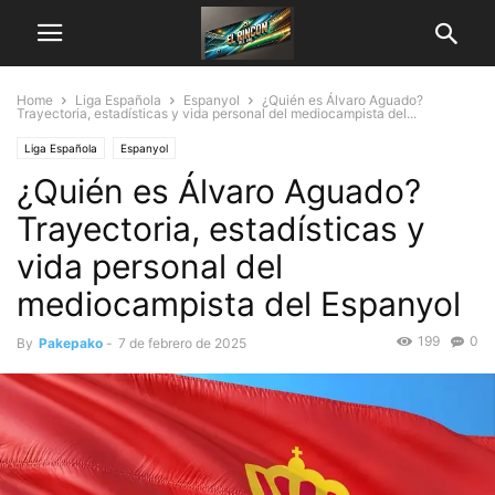
Home
Liga Española
Espanyol
¿Quién es Álvaro Aguado?
Trayectoria, estadísticas y vida personal del mediocampista del...
Liga Española
Espanyol
¿Quién es Álvaro Aguado?
Trayectoria, estadísticas y
vida personal del
mediocampista del Espanyol
199
0
By
Pakepako
-
7 de febrero de 2025