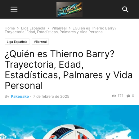
Home
Liga Española
Villarreal
¿Quién es Thierno Barry?
Trayectoria, Edad, Estadísticas, Palmares y Vida Personal
Liga Española
Villarreal
¿Quién es Thierno Barry?
Trayectoria, Edad,
Estadísticas, Palmares y Vida
Personal
171
0
By
Pakepako
-
7 de febrero de 2025