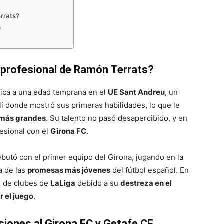
rrats?
s
profesional de Ramón Terrats?
tica a una edad temprana en el
UE Sant Andreu
, un
llí donde mostró sus primeras habilidades, lo que le
 más grandes
. Su talento no pasó desapercibido, y en
fesional con el
Girona FC
.
butó con el primer equipo del Girona, jugando en la
 de las
promesas más jóvenes
del fútbol español. En
n de clubes de
LaLiga
debido a su
destreza en el
r el juego
.
esiones al Girona FC y Getafe CF