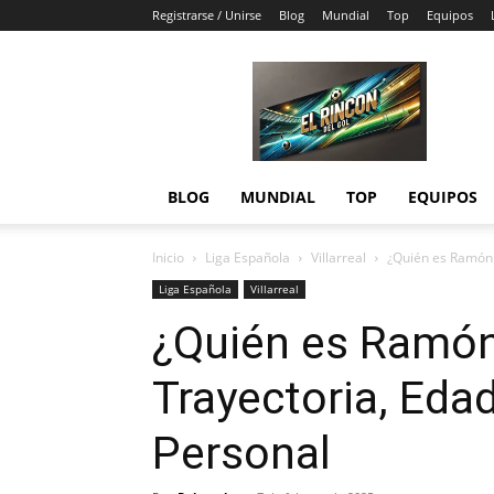
Registrarse / Unirse
Blog
Mundial
Top
Equipos
El
Rincón
del
Gol
BLOG
MUNDIAL
TOP
EQUIPOS
Inicio
Liga Española
Villarreal
¿Quién es Ramón T
Liga Española
Villarreal
¿Quién es Ramón
Trayectoria, Edad
Personal