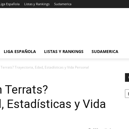
Liga Española
Listas y Rankings
Sudamerica
LIGA ESPAÑOLA
LISTAS Y RANKINGS
SUDAMERICA
errats? Trayectoria, Edad, Estadísticas y Vida Personal
 Terrats?
Ca
, Estadísticas y Vida