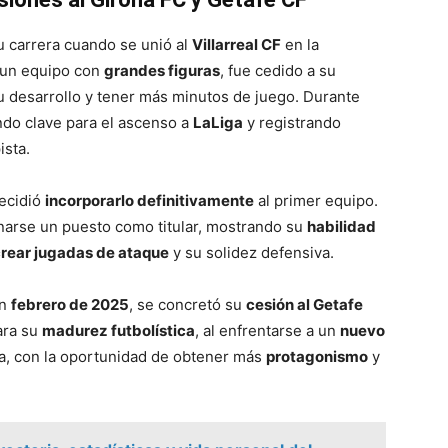
u carrera cuando se unió al
Villarreal CF
en la
n un equipo con
grandes figuras
, fue cedido a su
su desarrollo y tener más minutos de juego. Durante
endo clave para el ascenso a
LaLiga
y registrando
sta.
ecidió
incorporarlo definitivamente
al primer equipo.
narse un puesto como titular, mostrando su
habilidad
rear jugadas de ataque
y su solidez defensiva.
en
febrero de 2025
, se concretó su
cesión al Getafe
ara su
madurez futbolística
, al enfrentarse a un
nuevo
bla, con la oportunidad de obtener más
protagonismo
y