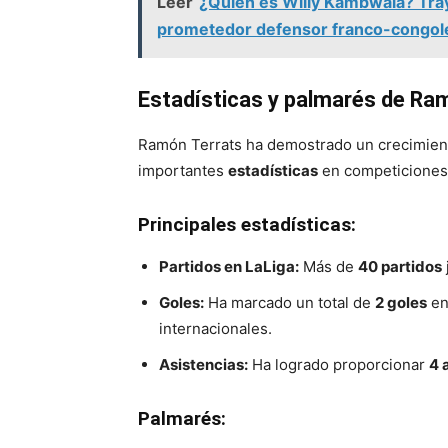
Leer
¿Quién es Willy Kambwala? Traye
prometedor defensor franco-congol
Estadísticas y palmarés de Ra
Ramón Terrats ha demostrado un crecimient
importantes
estadísticas
en competiciones 
Principales estadísticas:
Partidos en LaLiga:
Más de
40 partidos
Goles:
Ha marcado un total de
2 goles
en
internacionales.
Asistencias:
Ha logrado proporcionar
4 
Palmarés: