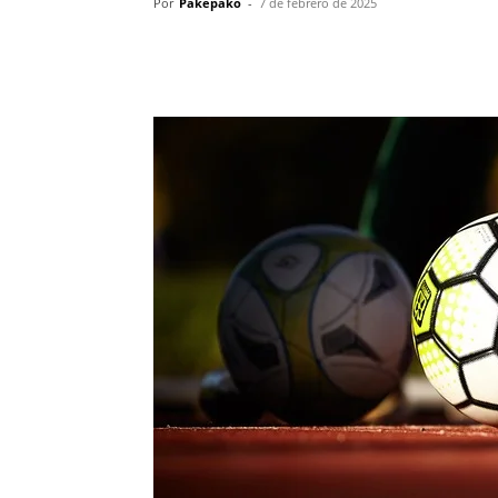
Por
Pakepako
-
7 de febrero de 2025