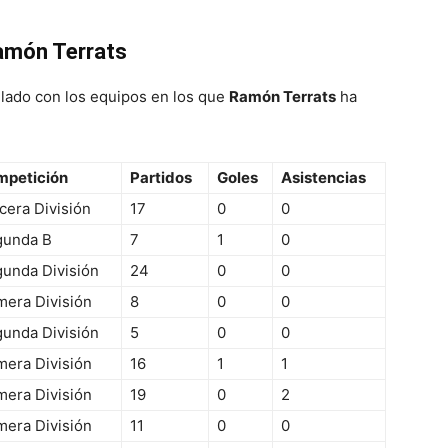
Ramón Terrats
llado con los equipos en los que
Ramón Terrats
ha
mpetición
Partidos
Goles
Asistencias
cera División
17
0
0
gunda B
7
1
0
unda División
24
0
0
mera División
8
0
0
unda División
5
0
0
mera División
16
1
1
mera División
19
0
2
mera División
11
0
0