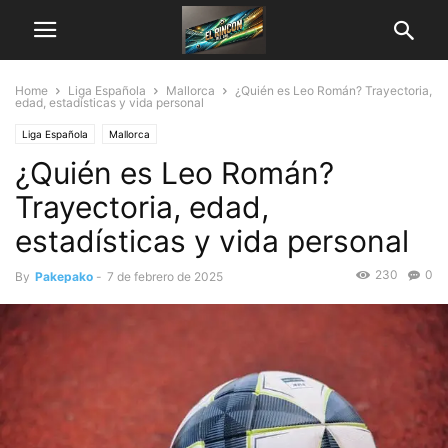
Home
Liga Española
Mallorca
¿Quién es Leo Román? Trayectoria,
edad, estadísticas y vida personal
Liga Española
Mallorca
¿Quién es Leo Román?
Trayectoria, edad,
estadísticas y vida personal
230
0
By
Pakepako
-
7 de febrero de 2025